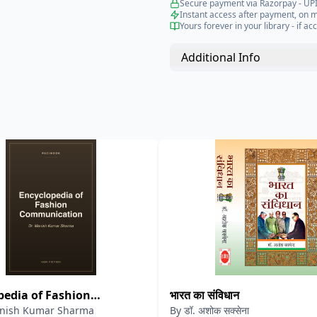
Secure payment via Razorpay - UPI
Instant access after payment, on 
Yours forever in your library - if acc
Additional Info
pedia of Fashion
भारत का संविधान
anish Kumar Sharma
By
डॉ. अशोक सक्सेना
ication