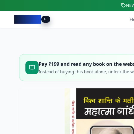
NE
Pacibook
H
AI
Pay ₹
199
and read any book on the webs
Instead of buying this book alone, unlock the 