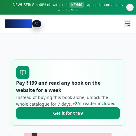
NEWUSER:
Get
40% off
with code
- applied automatically
NEW40
at checkout
Pacibook
AI
Pay ₹
199
and read any book on the
website for a week
Instead of buying this book alone, unlock the
AI reader included
whole catalogue for
7
days.
Get it for ₹199