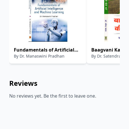
Fundamentals of Artificial
Baagvani Kaise 
By
Dr. Manaswini Pradhan
By
Dr. Satendra Ya
Intelligence and Machine
Learning
Reviews
No reviews yet. Be the first to leave one.