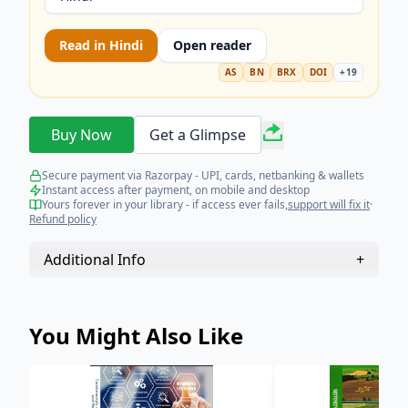
Read in
Hindi
Open reader
AS
BN
BRX
DOI
+
19
Buy Now
Get a Glimpse
Secure payment via Razorpay - UPI, cards, netbanking & wallets
Instant access after payment, on mobile and desktop
Yours forever in your library - if access ever fails,
support will fix it
·
Refund policy
Additional Info
+
You Might Also Like