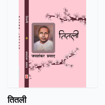
तितली