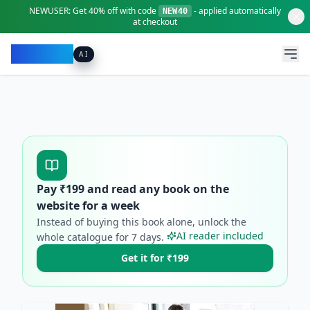
NEWUSER:
Get
40% off
with code
- applied automatically
NEW40
at checkout
Pacibook
AI
Pay ₹
199
and read any book on the
website for a week
Instead of buying this book alone, unlock the
AI reader included
whole catalogue for
7
days.
Get it for ₹199