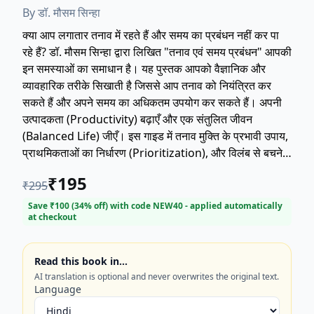
By
डॉ. मौसम सिन्हा
क्या आप लगातार तनाव में रहते हैं और समय का प्रबंधन नहीं कर पा
रहे हैं? डॉ. मौसम सिन्हा द्वारा लिखित "तनाव एवं समय प्रबंधन" आपकी
इन समस्याओं का समाधान है। यह पुस्तक आपको वैज्ञानिक और
व्यावहारिक तरीके सिखाती है जिससे आप तनाव को नियंत्रित कर
सकते हैं और अपने समय का अधिकतम उपयोग कर सकते हैं। अपनी
उत्पादकता (Productivity) बढ़ाएँ और एक संतुलित जीवन
(Balanced Life) जीएँ। इस गाइड में तनाव मुक्ति के प्रभावी उपाय,
प्राथमिकताओं का निर्धारण (Prioritization), और विलंब से बचने
(Procrastination) की तकनीकें शामिल हैं। आज ही अपनी कॉपी
₹
195
₹
295
प्राप्त करें और एक तनाव-मुक्त, व्यवस्थित जीवन की ओर कदम बढ़ाएं।
(English Translation: Are you constantly stressed
Save ₹
100
(
34
% off) with code
NEW40
- applied automatically
at checkout
and unable to manage your time? "Tनाव एवं समय
प्रबंधन" (Stress and Time Management) written by
Dr. Mausam Sinha is the solution to these
Read this book in…
problems. This book teaches you scientific and
AI translation is optional and never overwrites the original text.
practical ways to control stress and maximize your
Language
time. Increase your productivity and live a