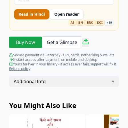
balanced life. This guide includes effective
remedies for stress relief, prioritization, and
Read in
Hindi
Open reader
techniques to avoid procrastination. Get your
copy today and take a step towards a stress-free,
AS
BN
BRX
DOI
+
19
organized life.)
Buy Now
Get a Glimpse
Secure payment via Razorpay - UPI, cards, netbanking & wallets
Instant access after payment, on mobile and desktop
Yours forever in your library - if access ever fails,
support will fix it
·
Refund policy
Additional Info
+
You Might Also Like