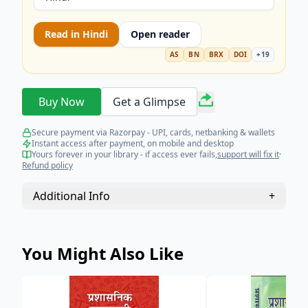
Read in
Hindi
Open reader
AS
BN
BRX
DOI
+
19
Buy Now
Get a Glimpse
Secure payment via Razorpay - UPI, cards, netbanking & wallets
Instant access after payment, on mobile and desktop
Yours forever in your library - if access ever fails,
support will fix it
·
Refund policy
Additional Info
+
You Might Also Like