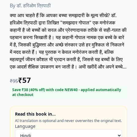
By
डॉ. हरिओम त्रिपाठी
क्या आप चाहते हैं कि आपका बच्चा समझदारी के मूल्य सीखे? डॉ.
हरिओम त्रिपाठी द्वारा लिखित "समझदार गोपाल" एक मनोरंजक
कहानी है जो बच्चों को सरल और प्रेरणादायक तरीके से सही-गलत की
पहचान करना सिखाती है। यह कहानी गोपाल नामक एक बच्चे के बारे
में है, जिसकी बुद्धिमत्ता और अच्छे संस्कार उसे हर मुश्किल से निकलने
में मदद करते हैं। यह पुस्तक न केवल मनोरंजन करती है, बल्कि
महत्वपूर्ण जीवन कौशल भी प्रदान करती है, जिससे यह बच्चों के लिए
एक आदर्श शैक्षिक उपकरण बन जाती है। अभी खरीदें और अपने बच्चे
को समझदारी की ओर पहला कदम उठाने में मदद करें! #बच्चोंकीकहानी
₹
57
₹
95
#नैतिकशिक्षा #डॉहरिओमत्रिपाठी #समझदारी #नईपुस्तक
Save ₹
38
(
40
% off) with code
NEW40
- applied automatically
at checkout
Read this book in…
AI translation is optional and never overwrites the original text.
Language