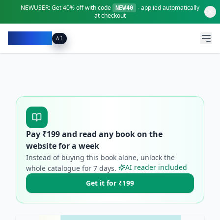
NEWUSER:
Get
40% off
with code
- applied automatically
NEW40
at checkout
Pacibook
AI
Pay ₹
199
and read any book on the
website for a week
Instead of buying this book alone, unlock the
AI reader included
whole catalogue for
7
days.
Get it for ₹199