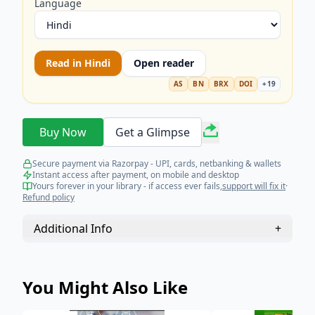
Language
Read in
Hindi
Open reader
AS
BN
BRX
DOI
+
19
Buy Now
Get a Glimpse
Secure payment via Razorpay - UPI, cards, netbanking & wallets
Instant access after payment, on mobile and desktop
Yours forever in your library - if access ever fails,
support will fix it
·
Refund policy
Additional Info
+
You Might Also Like