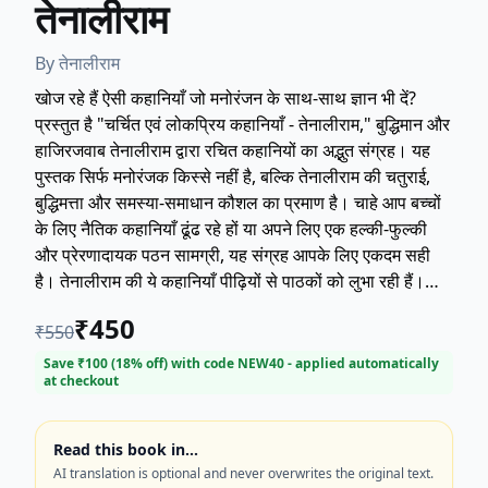
तेनालीराम
By
तेनालीराम
खोज रहे हैं ऐसी कहानियाँ जो मनोरंजन के साथ-साथ ज्ञान भी दें?
प्रस्तुत है "चर्चित एवं लोकप्रिय कहानियाँ - तेनालीराम," बुद्धिमान और
हाजिरजवाब तेनालीराम द्वारा रचित कहानियों का अद्भुत संग्रह। यह
पुस्तक सिर्फ मनोरंजक किस्से नहीं है, बल्कि तेनालीराम की चतुराई,
बुद्धिमत्ता और समस्या-समाधान कौशल का प्रमाण है। चाहे आप बच्चों
के लिए नैतिक कहानियाँ ढूंढ रहे हों या अपने लिए एक हल्की-फुल्की
और प्रेरणादायक पठन सामग्री, यह संग्रह आपके लिए एकदम सही
है। तेनालीराम की ये कहानियाँ पीढ़ियों से पाठकों को लुभा रही हैं।
अभी खरीदें और जानें कि कैसे तेनालीराम ने अपनी बुद्धि से हर मुश्किल
₹
450
₹
550
को आसान बना दिया! कीवर्ड्स: तेनालीराम कहानियाँ, लोकप्रिय
कहानियाँ, चर्चित कहानियाँ, भारतीय लोक कथाएँ, बुद्धि की कहानियाँ,
Save ₹
100
(
18
% off) with code
NEW40
- applied automatically
at checkout
हिंदी कहानी संग्रह।
Read this book in…
AI translation is optional and never overwrites the original text.