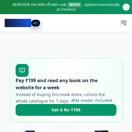
NEWUSER:
Get
40% off
with code
- applied automatically
NEW40
at checkout
Pacibook
AI
Pay ₹
199
and read any book on the
website for a week
Instead of buying this book alone, unlock the
AI reader included
whole catalogue for
7
days.
Get it for ₹199